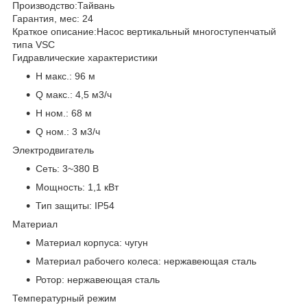
Производство:
Тайвань
Гарантия, мес:
24
Краткое описание:
Насос вертикальный многоступенчатый
типа VSC
Гидравлические характеристики
H макс.:
96 м
Q макс.:
4,5 м3/ч
H ном.:
68 м
Q ном.:
3 м3/ч
Электродвигатель
Сеть:
3~380 В
Мощность:
1,1 кВт
Тип защиты:
IP54
Материал
Материал корпуса:
чугун
Материал рабочего колеса:
нержавеющая сталь
Ротор:
нержавеющая сталь
Температурный режим