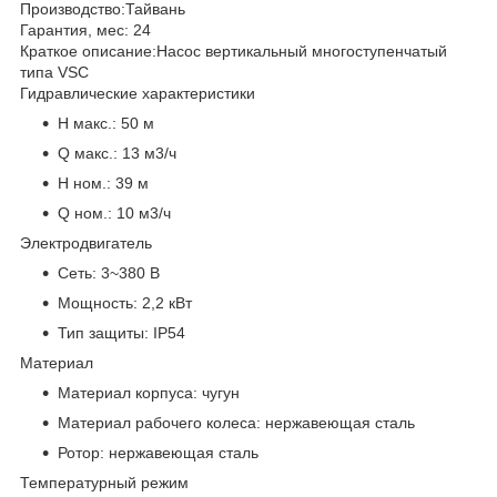
Производство:
Тайвань
Гарантия, мес:
24
Краткое описание:
Насос вертикальный многоступенчатый
типа VSC
Гидравлические характеристики
H макс.:
50 м
Q макс.:
13 м3/ч
H ном.:
39 м
Q ном.:
10 м3/ч
Электродвигатель
Сеть:
3~380 В
Мощность:
2,2 кВт
Тип защиты:
IP54
Материал
Материал корпуса:
чугун
Материал рабочего колеса:
нержавеющая сталь
Ротор:
нержавеющая сталь
Температурный режим