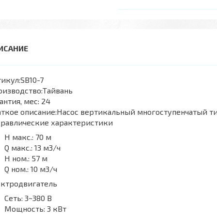
икул:
SB10-7
оизводство:
Тайвань
антия, мес:
24
ткое описание:
Насос вертикальный многоступенчатый ти
дравлические характеристики
H макс.:
70 м
Q макс.:
13 м3/ч
H ном.:
57 м
Q ном.:
10 м3/ч
ектродвигатель
Сеть:
3~380 В
Мощность:
3 кВт