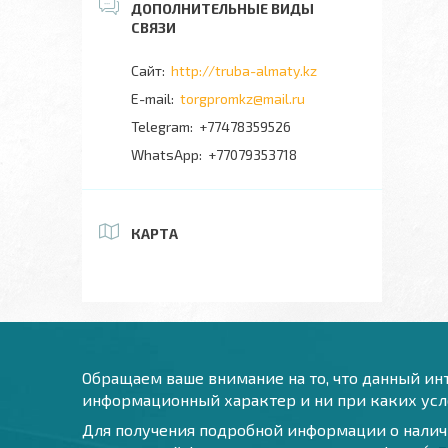
http://truba-almaty.kz
torgpromkz@mail.ru
+77478359526
+77079353718
КАРТА
Обращаем ваше внимание на то, что данный инт
информационный характер и ни при каких усло
Для получения подробной информации о наличи