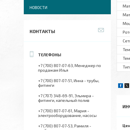
Мат
НОВОСТИ
Мат
Мо
КОНТАКТЫ
Рот
Сет
Тем
Тем
+7 (700) 807-07-63
Менеджер по
Тип
продажам Илья
+7 (700) 807-07-51
Инна - трубы,
фитинги
+7 (707) 348-69-91
Эльмира -
фитинги, капельный полив
ИН
+7 (700) 807-07-61
Мария -
электрооборудование, насосы
Цен
+7 (700) 807-07-53
Рамиля -