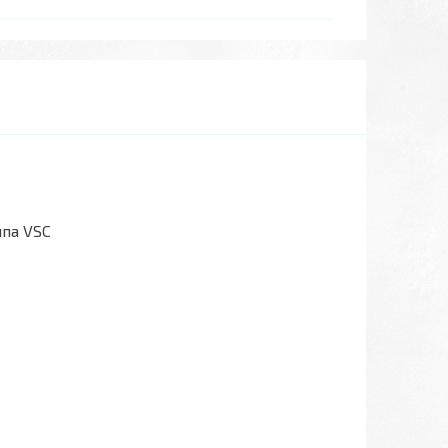
па VSC