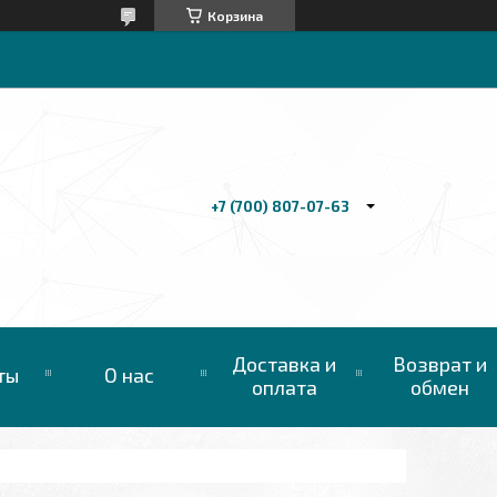
Корзина
+7 (700) 807-07-63
Доставка и
Возврат и
ты
О нас
оплата
обмен