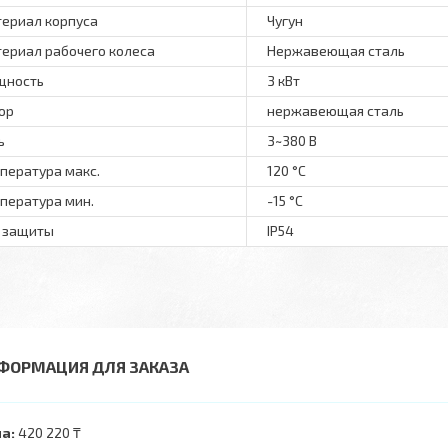
ериал корпуса
Чугун
ериал рабочего колеса
Нержавеющая сталь
щность
3 кВт
ор
нержавеющая сталь
ь
3~380 В
пература макс.
120 °С
пература мин.
-15 °С
 защиты
IP54
ФОРМАЦИЯ ДЛЯ ЗАКАЗА
а:
420 220 ₸