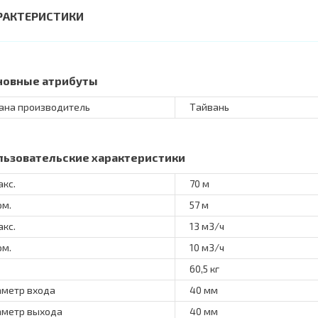
РАКТЕРИСТИКИ
новные атрибуты
ана производитель
Тайвань
льзовательские характеристики
акс.
70 м
ом.
57 м
акс.
13 м3/ч
ом.
10 м3/ч
60,5 кг
метр входа
40 мм
метр выхода
40 мм