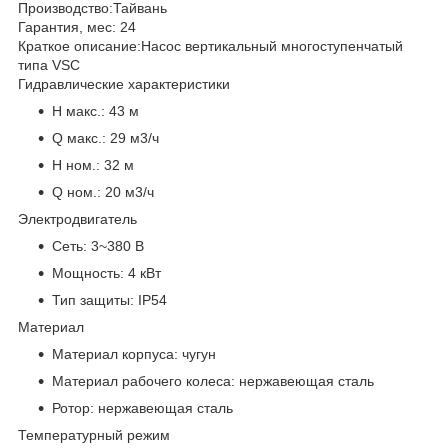
Производство:
Тайвань
Гарантия, мес:
24
Краткое описание:
Насос вертикальный многоступенчатый
типа VSC
Гидравлические характеристики
H макс.:
43 м
Q макс.:
29 м3/ч
H ном.:
32 м
Q ном.:
20 м3/ч
Электродвигатель
Сеть:
3~380 В
Мощность:
4 кВт
Тип защиты:
IP54
Материал
Материал корпуса:
чугун
Материал рабочего колеса:
нержавеющая сталь
Ротор:
нержавеющая сталь
Температурный режим