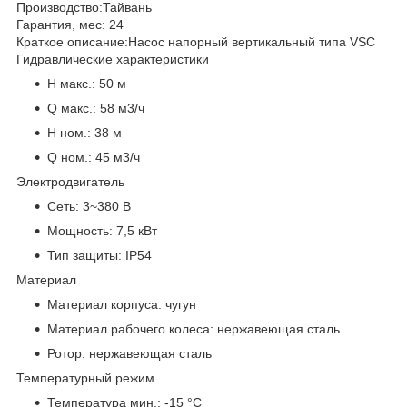
Производство:
Тайвань
Гарантия, мес:
24
Краткое описание:
Насос напорный вертикальный типа VSC
Гидравлические характеристики
H макс.:
50 м
Q макс.:
58 м3/ч
H ном.:
38 м
Q ном.:
45 м3/ч
Электродвигатель
Сеть:
3~380 В
Мощность:
7,5 кВт
Тип защиты:
IP54
Материал
Материал корпуса:
чугун
Материал рабочего колеса:
нержавеющая сталь
Ротор:
нержавеющая сталь
Температурный режим
Температура мин.:
-15 °С