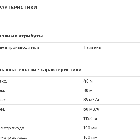
РАКТЕРИСТИКИ
новные атрибуты
ана производитель
Тайвань
льзовательские характеристики
акс.
40 м
ом.
30 м
акс.
85 м3/ч
ом.
60 м3/ч
115,6 кг
метр входа
100 мм
метр выхода
100 мм