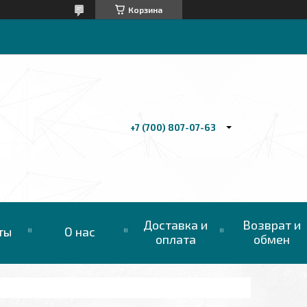
Корзина
+7 (700) 807-07-63
Доставка и
Возврат и
ты
О нас
оплата
обмен