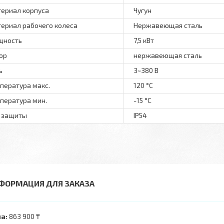
ериал корпуса
Чугун
ериал рабочего колеса
Нержавеющая сталь
щность
7,5 кВт
ор
нержавеющая сталь
ь
3~380 В
пература макс.
120 °С
пература мин.
-15 °С
 защиты
IP54
ФОРМАЦИЯ ДЛЯ ЗАКАЗА
а:
863 900 ₸