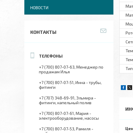
Мат
НОВОСТИ
Мат
Мо
КОНТАКТЫ
Рот
Сет
Тем
Тем
+7 (700) 807-07-63
Менеджер по
Тип
продажам Илья
+7 (700) 807-07-51
Инна - трубы,
фитинги
+7 (707) 348-69-91
Эльмира -
фитинги, капельный полив
ИН
+7 (700) 807-07-61
Мария -
электрооборудование, насосы
Цен
+7 (700) 807-07-53
Рамиля -