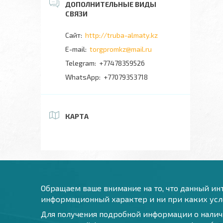
http://truba-almaty.kz
torgpromkz@mail.ru
+77478359526
+77079353718
КАРТА
Обращаем ваше внимание на то, что данный инт
информационный характер и ни при каких усло
Для получения подробной информации о наличи