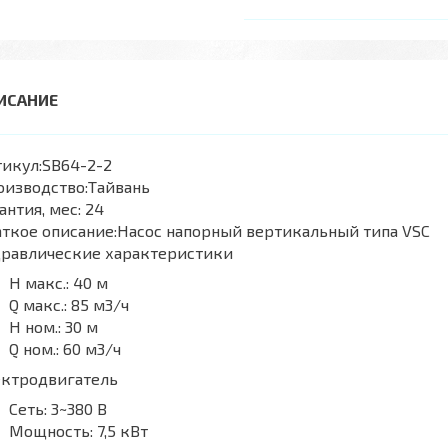
икул:
SB64-2-2
оизводство:
Тайвань
антия, мес:
24
ткое описание:
Насос напорный вертикальный типа VSC
дравлические характеристики
H макс.:
40 м
Q макс.:
85 м3/ч
H ном.:
30 м
Q ном.:
60 м3/ч
ектродвигатель
Сеть:
3~380 В
Мощность:
7,5 кВт