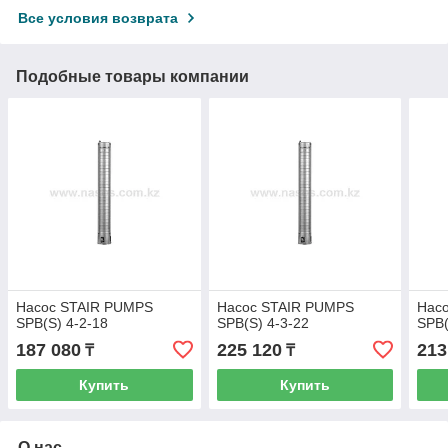
Все условия возврата
Подобные товары компании
Насос STAIR PUMPS
Насос STAIR PUMPS
Нас
SPB(S) 4-2-18
SPB(S) 4-3-22
SPB(
187 080
225 120
213
₸
₸
Купить
Купить
О нас