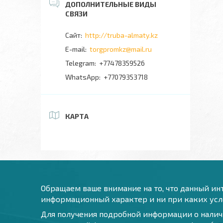
http://truba-almaty.kz
torgpromkz@mail.ru
+77478359526
+77079353718
КАРТА
Обращаем ваше внимание на то, что данный инт
информационный характер и ни при каких усло
Для получения подробной информации о наличи