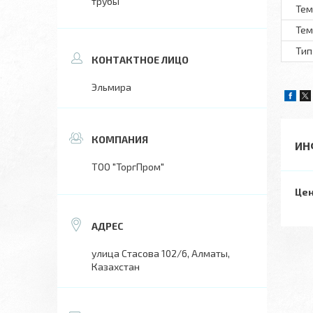
трубы
Тем
Тем
Тип
Эльмира
ИН
ТОО "ТоргПром"
Цен
улица Стасова 102/6, Алматы,
Казахстан