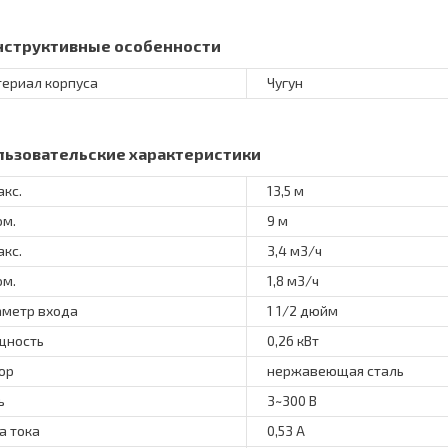
нструктивные особенности
ериал корпуса
Чугун
льзовательские характеристики
акс.
13,5 м
ом.
9 м
акс.
3,4 м3/ч
ом.
1,8 м3/ч
метр входа
1 1/2 дюйм
щность
0,26 кВт
ор
нержавеющая сталь
ь
3~300 В
а тока
0,53 А