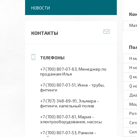
НОВОСТИ
Ко
Мат
КОНТАКТЫ
По
H м
H н
+7 (700) 807-07-63
Менеджер по
продажам Илья
Q м
+7 (700) 807-07-51
Инна - трубы,
Q н
фитинги
Диа
+7 (707) 348-69-91
Эльмира -
Мо
фитинги, капельный полив
Рот
+7 (700) 807-07-61
Мария -
электрооборудование, насосы
Сет
Сил
+7 (700) 807-07-53
Рамиля -