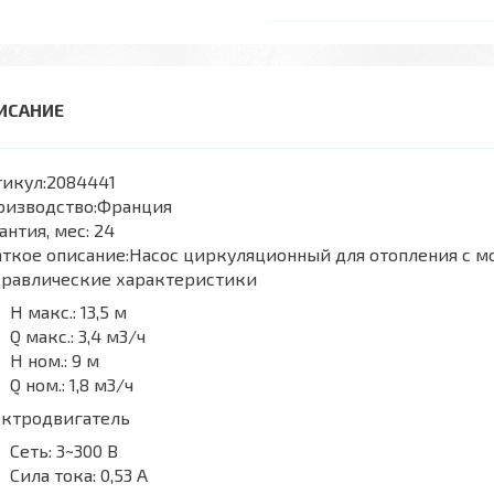
икул:
2084441
оизводство:
Франция
антия, мес:
24
ткое описание:
Насос циркуляционный для отопления с м
дравлические характеристики
H макс.:
13,5 м
Q макс.:
3,4 м3/ч
H ном.:
9 м
Q ном.:
1,8 м3/ч
ектродвигатель
Сеть:
3~300 В
Сила тока:
0,53 А