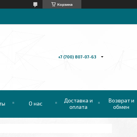
Корзина
+7 (700) 807-07-63
Доставка и
Возврат и
ты
О нас
оплата
обмен