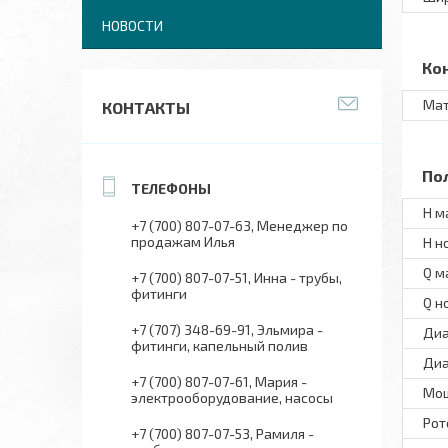
НОВОСТИ
Ко
Мат
КОНТАКТЫ
По
H м
+7 (700) 807-07-63
Менеджер по
продажам Илья
H н
Q м
+7 (700) 807-07-51
Инна - трубы,
фитинги
Q н
+7 (707) 348-69-91
Эльмира -
Диа
фитинги, капельный полив
Диа
+7 (700) 807-07-61
Мария -
Мо
электрооборудование, насосы
Рот
+7 (700) 807-07-53
Рамиля -