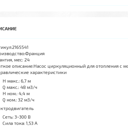
икул:
2165541
оизводство:
Франция
антия, мес:
24
ткое описание:
Насос циркуляционный для отопления с м
дравлические характеристики
H макс.:
6,7 м
Q макс.:
48 м3/ч
H ном.:
4,4 м
Q ном.:
32 м3/ч
ектродвигатель
Сеть:
3~300 В
Сила тока:
1,53 А