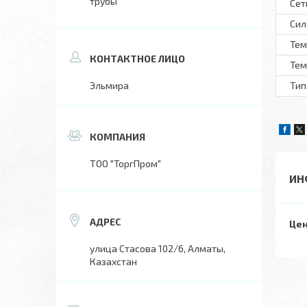
трубы
Сет
Сил
Тем
Тем
Эльмира
Тип
ТОО "ТоргПром"
ИН
Цен
улица Стасова 102/6, Алматы,
Казахстан