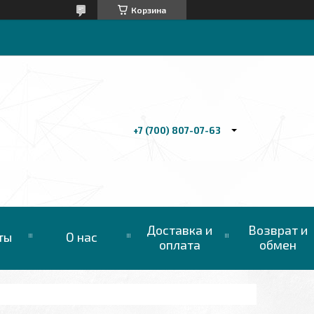
Корзина
+7 (700) 807-07-63
Доставка и
Возврат и
ты
О нас
оплата
обмен