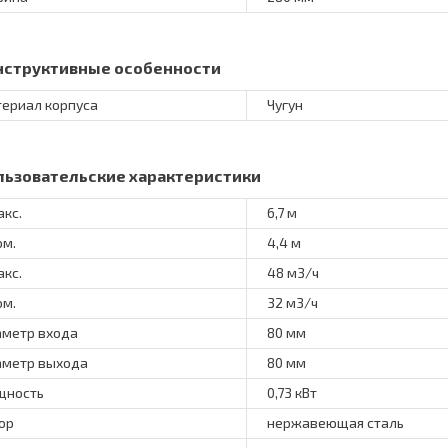
нструктивные особенности
ериал корпуса
Чугун
льзовательские характеристики
акс.
6,7 м
ом.
4,4 м
акс.
48 м3/ч
ом.
32 м3/ч
метр входа
80 мм
метр выхода
80 мм
щность
0,73 кВт
ор
нержавеющая сталь