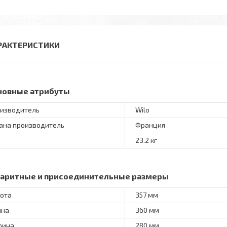
РАКТЕРИСТИКИ
новные атрибуты
изводитель
Wilo
ана производитель
Франция
23.2 кг
баритные и присоединительные размеры
ота
357 мм
ина
360 мм
рина
280 мм