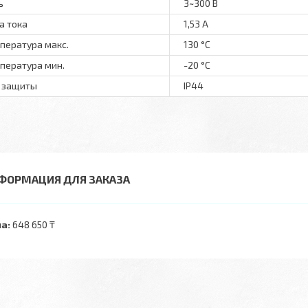
ь
3~300 В
а тока
1,53 А
пература макс.
130 °С
пература мин.
-20 °С
 защиты
IP44
ФОРМАЦИЯ ДЛЯ ЗАКАЗА
а:
648 650 ₸