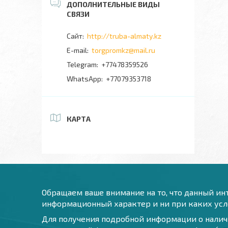
http://truba-almaty.kz
torgpromkz@mail.ru
+77478359526
+77079353718
КАРТА
Обращаем ваше внимание на то, что данный инт
информационный характер и ни при каких усло
Для получения подробной информации о наличи