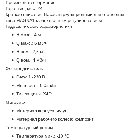
Производство:
Германия
Гарантия, мес:
24
Краткое описание:
Насос циркуляционный для отопления
типа MAGNA1 с электронным регулированием
Гидравлические характеристики
H макс.:
4 м
Q макс.:
6 м3/ч
H ном.:
2,5 м
Q ном.:
4 м3/ч
Электродвигатель
Сеть:
1~230 В
Мощность:
0,05 кВт
Тип защиты:
X4D
Материал
Материал корпуса:
чугун
Материал рабочего колеса:
композит
Температурный режим
Температура мин.:
-10 °С