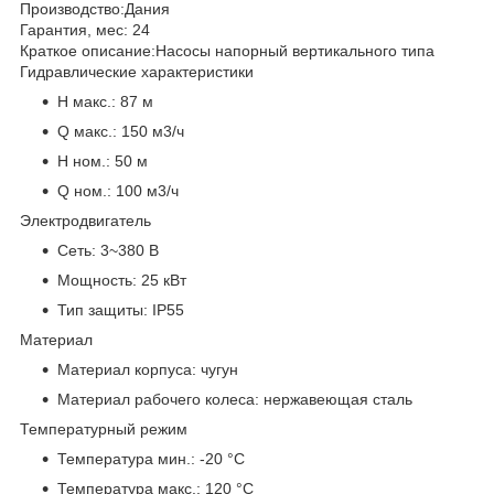
Производство:
Дания
Гарантия, мес:
24
Краткое описание:
Насосы напорный вертикального типа
Гидравлические характеристики
H макс.:
87 м
Q макс.:
150 м3/ч
H ном.:
50 м
Q ном.:
100 м3/ч
Электродвигатель
Сеть:
3~380 В
Мощность:
25 кВт
Тип защиты:
IP55
Материал
Материал корпуса:
чугун
Материал рабочего колеса:
нержавеющая сталь
Температурный режим
Температура мин.:
-20 °С
Температура макс.:
120 °С