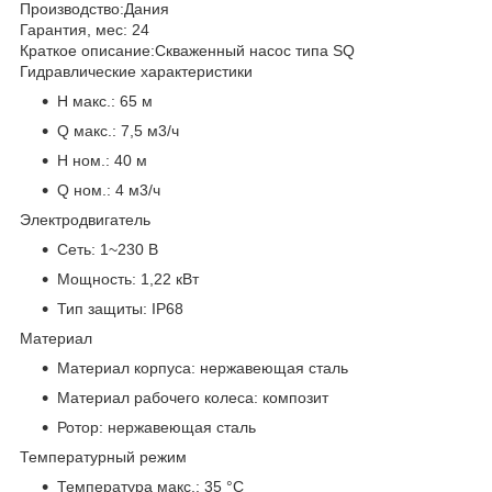
Производство:
Дания
Гарантия, мес:
24
Краткое описание:
Скваженный насос типа SQ
Гидравлические характеристики
H макс.:
65 м
Q макс.:
7,5 м3/ч
H ном.:
40 м
Q ном.:
4 м3/ч
Электродвигатель
Сеть:
1~230 В
Мощность:
1,22 кВт
Тип защиты:
IP68
Материал
Материал корпуса:
нержавеющая сталь
Материал рабочего колеса:
композит
Ротор:
нержавеющая сталь
Температурный режим
Температура макс.:
35 °С