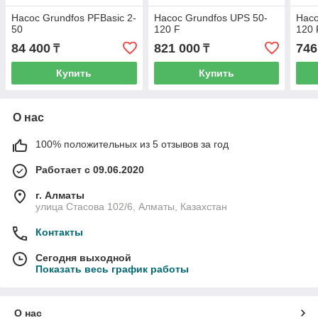
Насос Grundfos PFBasic 2-
Насос Grundfos UPS 50-
Насо
50
120 F
120 
84 400
821 000
746
₸
₸
Купить
Купить
О нас
100% положительных из 5 отзывов за год
Работает с 09.06.2020
г. Алматы
улица Стасова 102/6, Алматы, Казахстан
Контакты
Сегодня выходной
Показать весь график работы
О нас