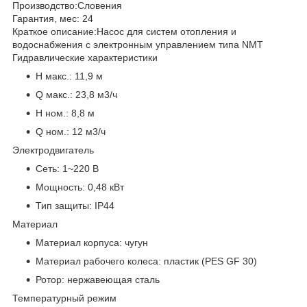
Производство:
Словения
Гарантия, мес:
24
Краткое описание:
Насос для систем отопления и
водоснабжения с электронным управлением типа NMT
Гидравлические характеристики
H макс.:
11,9 м
Q макс.:
23,8 м3/ч
H ном.:
8,8 м
Q ном.:
12 м3/ч
Электродвигатель
Сеть:
1~220 В
Мощность:
0,48 кВт
Тип защиты:
IP44
Материал
Материал корпуса:
чугун
Материал рабочего колеса:
пластик (PES GF 30)
Ротор:
нержавеющая сталь
Температурный режим