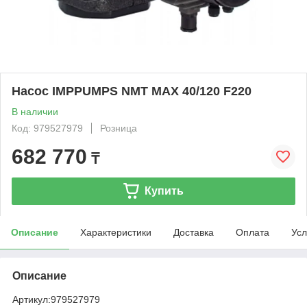
Насос IMPPUMPS NMT MAX 40/120 F220
В наличии
Код: 979527979
Розница
682 770
₸
Купить
Описание
Характеристики
Доставка
Оплата
Усл
Описание
Артикул:
979527979