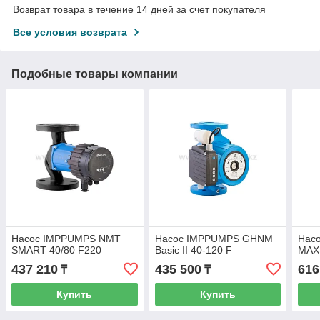
Возврат товара в течение 14 дней за счет покупателя
Все условия возврата
Подобные товары компании
Насос IMPPUMPS NMT
Насос IMPPUMPS GHNM
Нас
SMART 40/80 F220
Basic II 40-120 F
MAX 
437 210
435 500
616
₸
₸
Купить
Купить