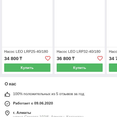
Насос LEO LRP25-40/180
Насос LEO LRP32-40/180
Насо
34 800
36 800
34 
₸
₸
Купить
Купить
О нас
100% положительных из 5 отзывов за год
Работает с 09.06.2020
г. Алматы
улица Стасова 102/6, Алматы, Казахстан