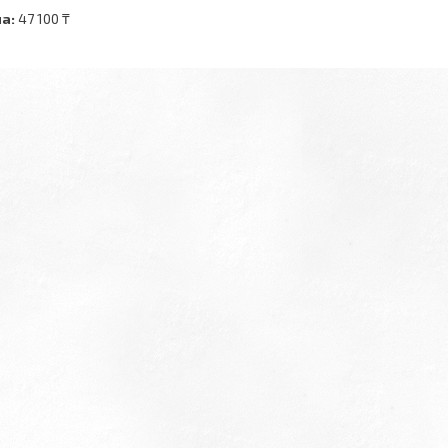
а:
47 100 ₸