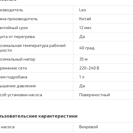
изводитель
Leo
ана производитель
Китай
антийный срок
12 мес
ита от перегрева
Да
симальная температура рабочей
40 град.
кости
симальный напор
35 м
ряжение сети
220~240 В
ем гидробака
1 л
ышение давления
Да
соб установки насоса
Поверхностный
льзовательские характеристики
 насоса
Вихревой