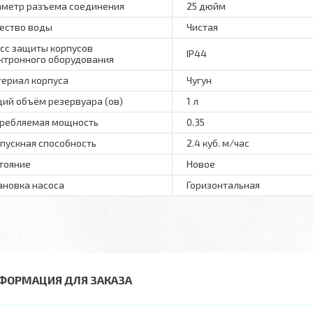
метр разъема соединения
25 дюйм
ество воды
Чистая
сс защиты корпусов
IP44
ктронного оборудования
ериал корпуса
Чугун
ий объём резервуара (ов)
1 л
ребляемая мощность
0.35
пускная способность
2.4 куб. м/час
тояние
Новое
ановка насоса
Горизонтальная
ФОРМАЦИЯ ДЛЯ ЗАКАЗА