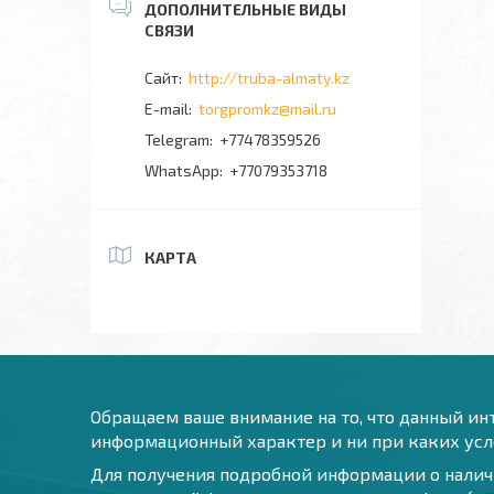
http://truba-almaty.kz
torgpromkz@mail.ru
+77478359526
+77079353718
КАРТА
Обращаем ваше внимание на то, что данный инт
информационный характер и ни при каких усло
Для получения подробной информации о наличи