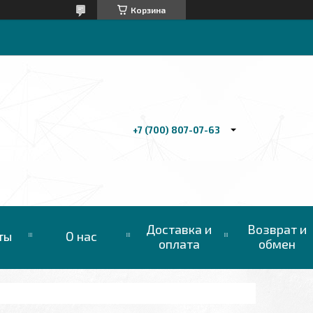
Корзина
+7 (700) 807-07-63
Доставка и
Возврат и
ты
О нас
оплата
обмен