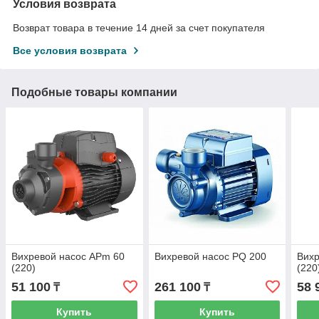
Условия возврата
Возврат товара в течение 14 дней за счет покупателя
Все условия возврата
Подобные товары компании
Вихревой насос APm 60
Вихревой насос PQ 200
Вихр
(220)
(220
51 100
261 100
58 
₸
₸
Купить
Купить