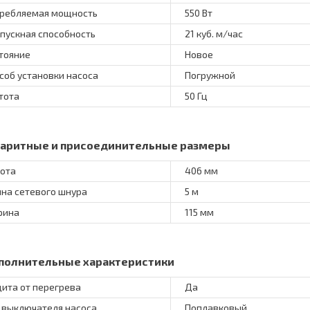
ребляемая мощность
550 Вт
пускная способность
21 куб. м/час
тояние
Новое
соб установки насоса
Погружной
тота
50 Гц
баритные и присоединительные размеры
ота
406 мм
на сетевого шнура
5 м
рина
115 мм
полнительные характеристики
ита от перегрева
Да
 выключателя насоса
Поплавковый