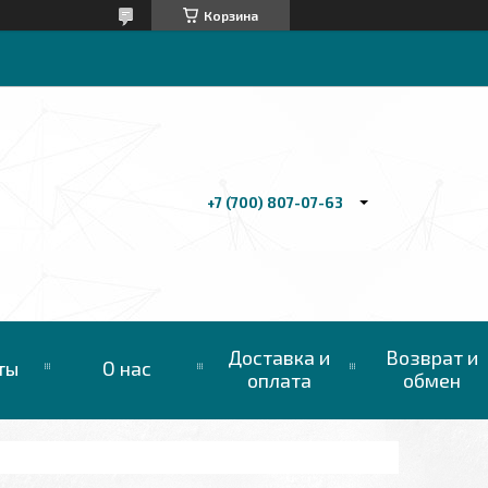
Корзина
+7 (700) 807-07-63
Доставка и
Возврат и
ты
О нас
оплата
обмен