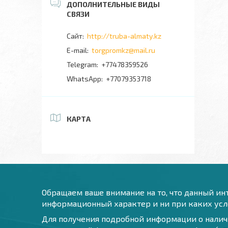
http://truba-almaty.kz
torgpromkz@mail.ru
+77478359526
+77079353718
КАРТА
Обращаем ваше внимание на то, что данный инт
информационный характер и ни при каких усло
Для получения подробной информации о наличи