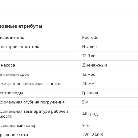
новные атрибуты
изводитель
Pedrollo
ана производитель
Италия
12.9 кг
 насоса
Дренажный
антийный срок
12 мес
метр перекачиваемых частиц
40 мм
ество воды
Грязная
симальная глубина погружения
5 м
симальная температура рабочей
40 град.
кости
симальный напор
9 м
ряжение сети
220~240 В