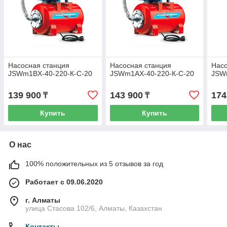
Насосная станция
Насосная станция
Насо
JSWm1BX-40-220-К-С-20
JSWm1AX-40-220-К-С-20
JSW
139 900
143 900
174
₸
₸
Купить
Купить
О нас
100% положительных из 5 отзывов за год
Работает с 09.06.2020
г. Алматы
улица Стасова 102/6, Алматы, Казахстан
Контакты