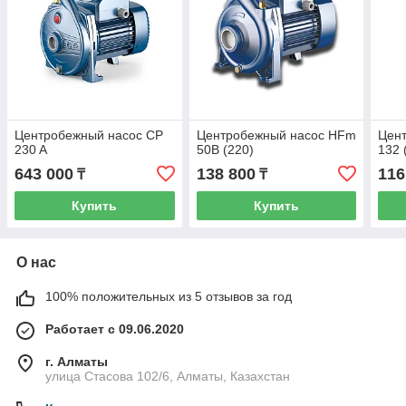
Центробежный насос CP
Центробежный насос HFm
Цен
230 A
50B (220)
132 
643 000
138 800
116
₸
₸
Купить
Купить
О нас
100% положительных из 5 отзывов за год
Работает с 09.06.2020
г. Алматы
улица Стасова 102/6, Алматы, Казахстан