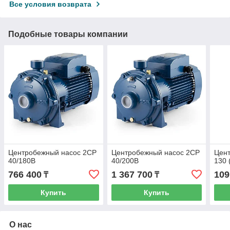
Все условия возврата
Подобные товары компании
Центробежный насос 2СР
Центробежный насос 2СР
Цен
40/180B
40/200B
130 
766 400
1 367 700
109
₸
₸
Купить
Купить
О нас