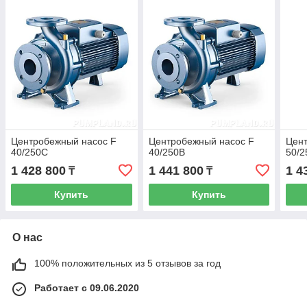
Центробежный насос F
Центробежный насос F
Цен
40/250C
40/250B
50/
1 428 800
1 441 800
1 4
₸
₸
Купить
Купить
О нас
100% положительных из 5 отзывов за год
Работает с 09.06.2020