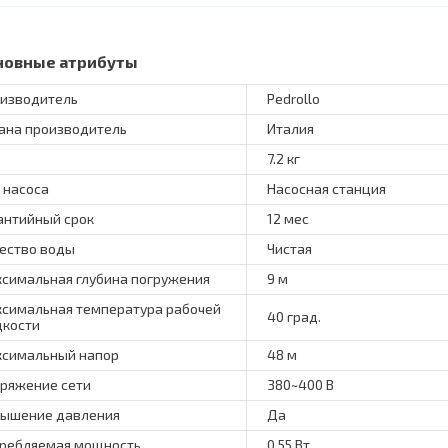
новные атрибуты
изводитель
Pedrollo
ана производитель
Италия
7.2 кг
 насоса
Насосная станция
антийный срок
12 мес
ество воды
Чистая
симальная глубина погружения
9 м
симальная температура рабочей
40 град.
кости
симальный напор
48 м
ряжение сети
380~400 В
ышение давления
Да
ребляемая мощность
0.55 Вт