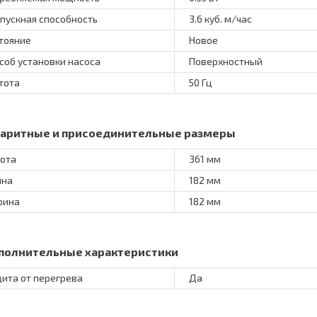
пускная способность
3.6 куб. м/час
тояние
Новое
соб установки насоса
Поверхностный
тота
50 Гц
баритные и присоединительные размеры
ота
361 мм
ина
182 мм
рина
182 мм
полнительные характеристики
ита от перегрева
Да