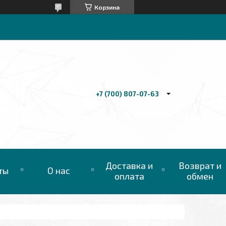
Корзина
+7 (700) 807-07-63
Доставка и
Возврат и
ты
О нас
оплата
обмен