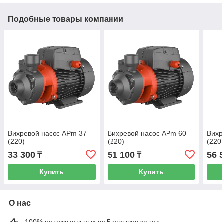
Подобные товары компании
Вихревой насос APm 37
Вихревой насос APm 60
Вихр
(220)
(220)
(220
33 300
51 100
56 
₸
₸
Купить
Купить
О нас
100% положительных из 5 отзывов за год