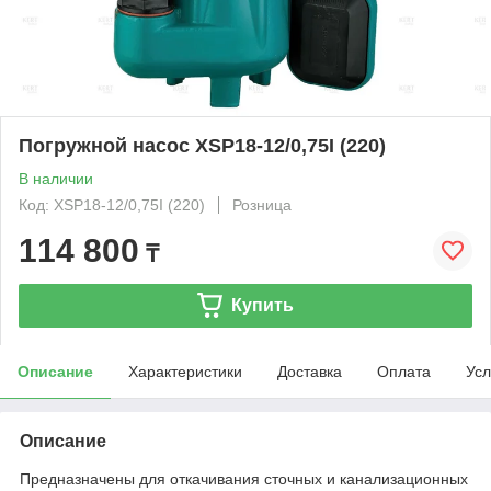
Погружной насос XSP18-12/0,75I (220)
В наличии
Код: XSP18-12/0,75I (220)
Розница
114 800
₸
Купить
Описание
Характеристики
Доставка
Оплата
Усл
Описание
Предназначены для откачивания сточных и канализационных