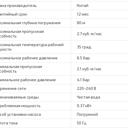
ана производитель
Китай
антийный срок
12 мес
симальная глубина погружения
80 м
симальная пропускная
2.7 куб. м/час
собность
симальная температура рабочей
35 град.
кости
симальное рабочее давление
6.5 бар
имальная пропускная
2.1 куб. м/час
собность
имальное рабочее давление
4.1 бар
ряжение сети
220~240 В
екачиваемые среды
Чистая вода
ребляемая мощность
0.37 кВт
соб установки насоса
Погружной
тота тока
50 Гц