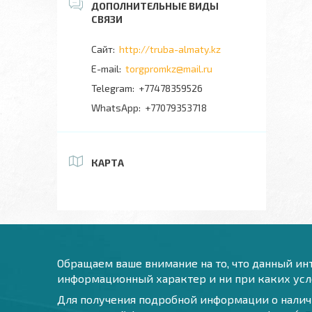
http://truba-almaty.kz
torgpromkz@mail.ru
+77478359526
+77079353718
КАРТА
Обращаем ваше внимание на то, что данный инт
информационный характер и ни при каких усло
Для получения подробной информации о наличи