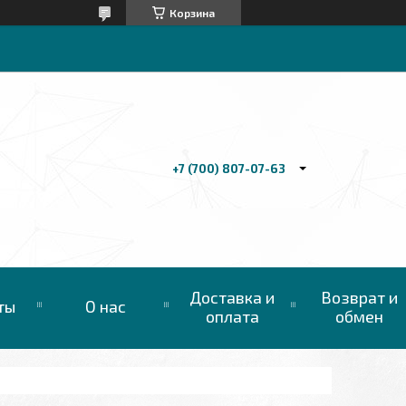
Корзина
+7 (700) 807-07-63
Доставка и
Возврат и
ты
О нас
оплата
обмен