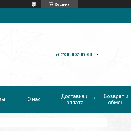
Корзина
+7 (700) 807-07-63
Доставка и
Возврат и
ты
О нас
оплата
обмен