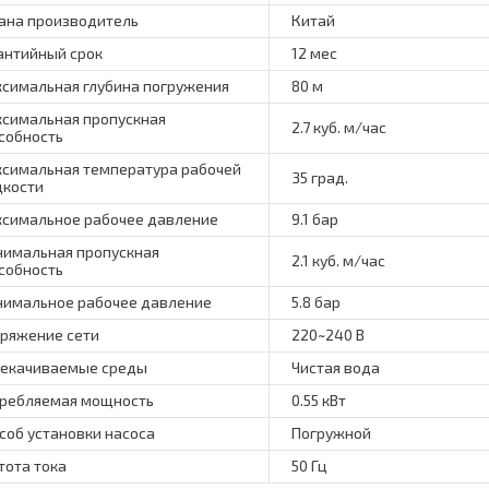
ана производитель
Китай
антийный срок
12 мес
симальная глубина погружения
80 м
симальная пропускная
2.7 куб. м/час
собность
симальная температура рабочей
35 град.
кости
симальное рабочее давление
9.1 бар
имальная пропускная
2.1 куб. м/час
собность
имальное рабочее давление
5.8 бар
ряжение сети
220~240 В
екачиваемые среды
Чистая вода
ребляемая мощность
0.55 кВт
соб установки насоса
Погружной
тота тока
50 Гц