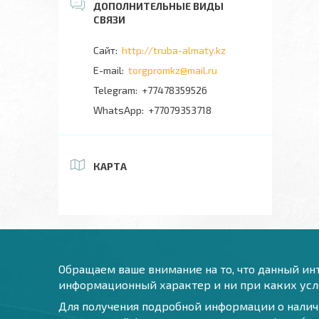
http://truba-almaty.kz
torgpromkz@mail.ru
+77478359526
+77079353718
КАРТА
Обращаем ваше внимание на то, что данный инт
информационный характер и ни при каких усло
Для получения подробной информации о наличи