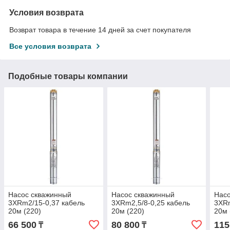
Условия возврата
Возврат товара в течение 14 дней за счет покупателя
Все условия возврата
Подобные товары компании
Насос скважинный
Насос скважинный
Насо
3XRm2/15-0,37 кабель
3XRm2,5/8-0,25 кабель
3XRm
20м (220)
20м (220)
20м 
66 500
80 800
115
₸
₸