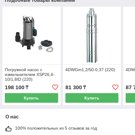
Подобные товары компании
Погружной насос с
4DWGm1,2/50-0,37 (220)
4DWG
измельчителем XSP26,4-
10/1,8ID (220)
198 100
81 300
87 
₸
₸
Купить
Купить
О нас
100% положительных из 5 отзывов за год