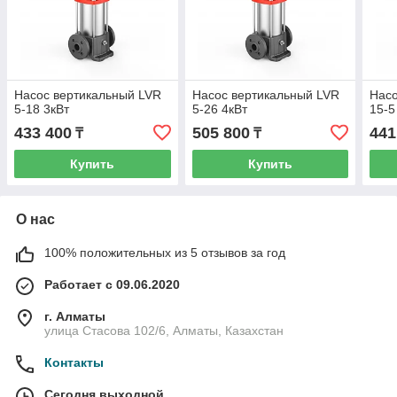
Насос вертикальный LVR
Насос вертикальный LVR
Насо
5-18 3кВт
5-26 4кВт
15-5
433 400
505 800
441
₸
₸
Купить
Купить
О нас
100% положительных из 5 отзывов за год
Работает с 09.06.2020
г. Алматы
улица Стасова 102/6, Алматы, Казахстан
Контакты
Сегодня выходной