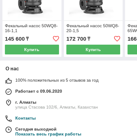
Фекальный насос 50WQ8-
Фекальный насос 50WQ8-
Фек
16-1,1
20-1,5
65W
145 600
172 700
166
₸
₸
Купить
Купить
О нас
100% положительных из 5 отзывов за год
Работает с 09.06.2020
г. Алматы
улица Стасова 102/6, Алматы, Казахстан
Контакты
Сегодня выходной
Показать весь график работы