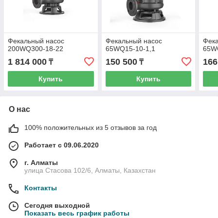
Фекальный насос
Фекальный насос
Фек
200WQ300-18-22
65WQ15-10-1,1
65W
1 814 000
150 500
166
₸
₸
Купить
Купить
О нас
100% положительных из 5 отзывов за год
Работает с 09.06.2020
г. Алматы
улица Стасова 102/6, Алматы, Казахстан
Контакты
Сегодня выходной
Показать весь график работы