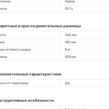
тояние
Новое
тота
50 Гц
баритные и присоединительные размеры
ота
445 мм
ина
985 мм
на сетевого шнура
8 м
рина
858 мм
полнительные характеристики
ита от перегрева
Да
нструктивные особенности