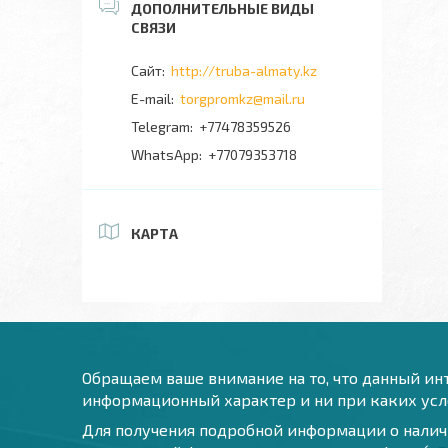
http://truba-almaty.kz
torgpromkz@mail.ru
+77478359526
+77079353718
КАРТА
Обращаем ваше внимание на то, что данный инт
информационный характер и ни при каких усло
Для получения подробной информации о наличи