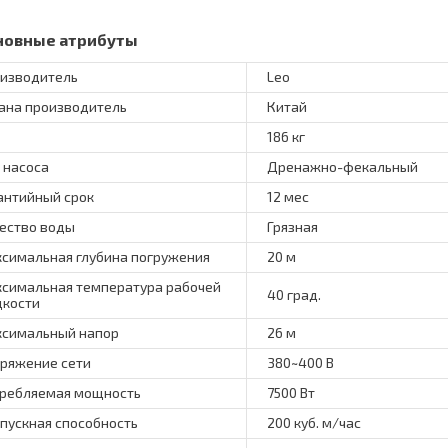
новные атрибуты
изводитель
Leo
ана производитель
Китай
186 кг
 насоса
Дренажно-фекальный
антийный срок
12 мес
ество воды
Грязная
симальная глубина погружения
20 м
симальная температура рабочей
40 град.
кости
симальный напор
26 м
ряжение сети
380~400 В
ребляемая мощность
7500 Вт
пускная способность
200 куб. м/час