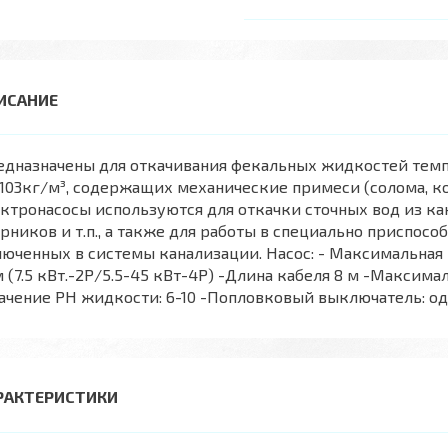
дназначены для откачивания фекальных жидкостей темпер
x103кг/м³, содержащих механические примеси (солома, к
ктронасосы используются для откачки сточных вод из ка
рников и т.п., а также для работы в специально приспос
юченных в системы канализации. Насос: - Максимальная г
 (7.5 кВт.-2Р/5.5-45 кВт-4Р) -Длина кабеля 8 м -Максим
ачение РН жидкости: 6-10 -Попловковый выключатель: о
РАКТЕРИСТИКИ