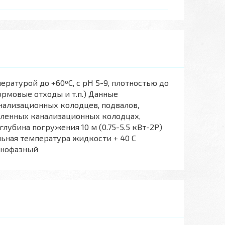
атурой до +60ºС, с рН 5-9, плотностью до
ормовые отходы и т.п.) Данные
нализационных колодцев, подвалов,
обленных канализационных колодцах,
лубина погружения 10 м (0.75-5.5 кВт-2Р)
альная температура жидкости + 40 С
днофазный