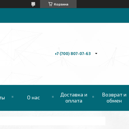
Корзина
+7 (700) 807-07-63
Доставка и
Возврат и
ты
О нас
оплата
обмен