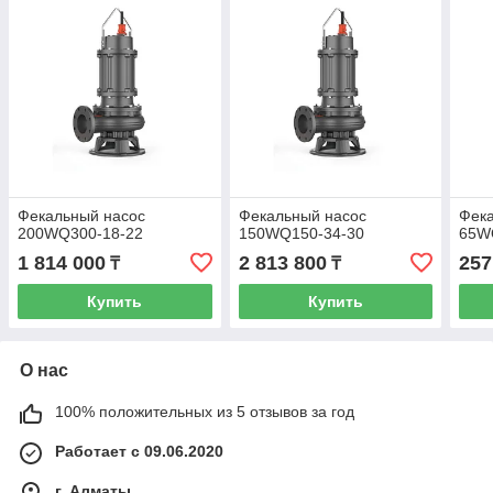
Фекальный насос
Фекальный насос
Фек
200WQ300-18-22
150WQ150-34-30
65W
1 814 000
2 813 800
257
₸
₸
Купить
Купить
О нас
100% положительных из 5 отзывов за год
Работает с 09.06.2020
г. Алматы