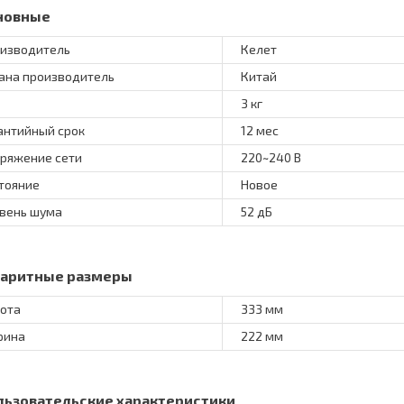
новные
изводитель
Келет
ана производитель
Китай
3 кг
антийный срок
12 мес
ряжение сети
220~240 В
тояние
Новое
вень шума
52 дБ
баритные размеры
ота
333 мм
рина
222 мм
льзовательские характеристики