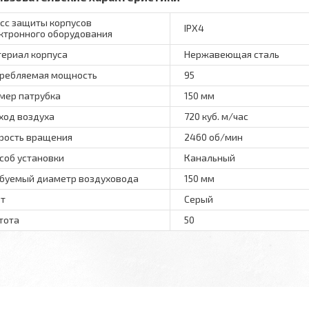
сс защиты корпусов
IPХ4
ктронного оборудования
ериал корпуса
Нержавеющая сталь
ребляемая мощность
95
мер патрубка
150 мм
ход воздуха
720 куб. м/час
рость вращения
2460 об/мин
соб установки
Канальный
буемый диаметр воздуховода
150 мм
т
Серый
тота
50