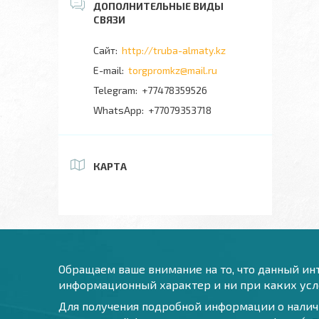
http://truba-almaty.kz
torgpromkz@mail.ru
+77478359526
+77079353718
КАРТА
Обращаем ваше внимание на то, что данный инт
информационный характер и ни при каких усло
Для получения подробной информации о наличи