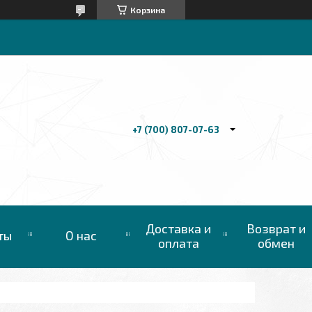
Корзина
+7 (700) 807-07-63
Доставка и
Возврат и
ты
О нас
оплата
обмен