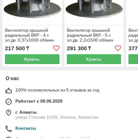
Вентилятор крышной
Вентилятор крышной
Вен
радиальный ВКР - 4 с
радиальный ВКР - 5 с
ради
эл.дв. 0,37х1000 об/мин
эл.дв. 2,2х1500 об/мин
эл.д
217 500
291 300
377
₸
₸
Купить
Купить
О нас
100% положительных из 5 отзывов за год
Работает с 09.06.2020
г. Алматы
улица Стасова 102/6, Алматы, Казахстан
Контакты