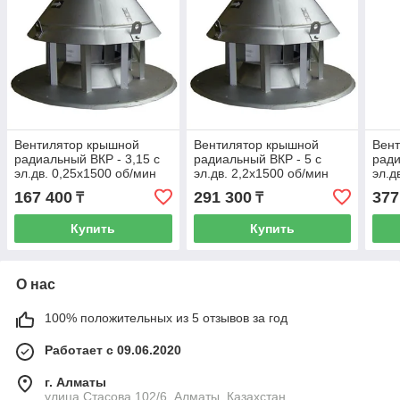
Вентилятор крышной
Вентилятор крышной
Вен
радиальный ВКР - 3,15 с
радиальный ВКР - 5 с
ради
эл.дв. 0,25х1500 об/мин
эл.дв. 2,2х1500 об/мин
эл.д
167 400
291 300
377
₸
₸
Купить
Купить
О нас
100% положительных из 5 отзывов за год
Работает с 09.06.2020
г. Алматы
улица Стасова 102/6, Алматы, Казахстан