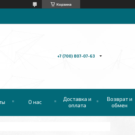
Корзина
+7 (700) 807-07-63
Доставка и
Возврат и
ты
О нас
оплата
обмен