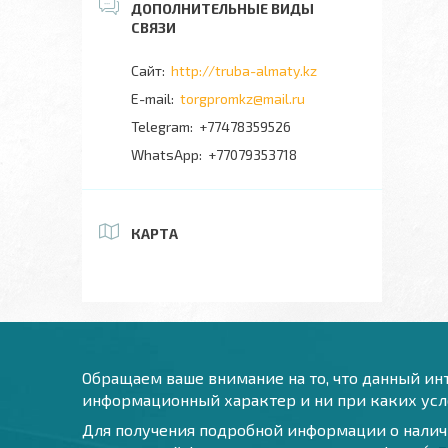
http://truba-almaty.kz
torgpromkz@mail.ru
+77478359526
+77079353718
КАРТА
Обращаем ваше внимание на то, что данный инт
информационный характер и ни при каких усло
Для получения подробной информации о наличи