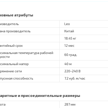
новные атрибуты
изводитель
Leo
ана производитель
Китай
18.45 кг
антийный срок
12 мес
симальная температура рабочей
60 град.
кости
симальный напор
40 м
ряжение сети
220~240 В
пускная способность
7.2 куб. м/час
баритные и присоединительные размеры
ота
287 мм