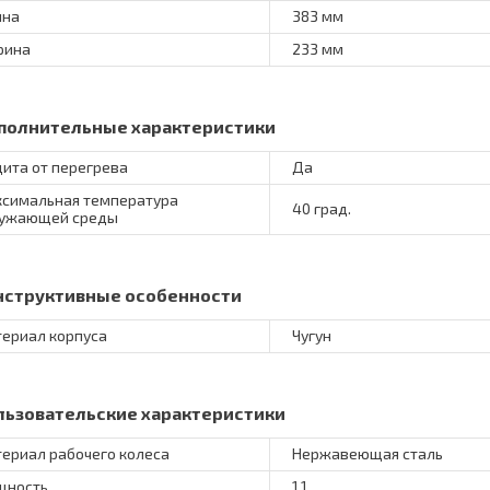
ина
383 мм
рина
233 мм
полнительные характеристики
ита от перегрева
Да
симальная температура
40 град.
ужающей среды
нструктивные особенности
ериал корпуса
Чугун
льзовательские характеристики
ериал рабочего колеса
Нержавеющая сталь
щность
1.1