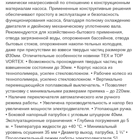
химически неагрессивной по отношению к конструкционным
материалам насоса. Примененные конструктивные решения
обеспечивают простоту в эксплуатации и безопасность
функционирования насоса, благодаря полному охлаждению
двигателя и двойному механическому уплотнению вала.
Рекомендуются для хозяйственно-бытового применения,
отвода загрязненной воды, опорожнения бассейнов, отвода
бытовых стоков, опорожнения накопи-тельных колодцев,
даже при присутствии во взвеси твердых частиц размером до
Ø30мм. Отличительные особенности новинки ТЕХ и ТОР
VORTEX: • Возможность прохождения твердых частиц во
взвешенном состоянии до 30мм. • Корпус насоса из
технополимера, усилен стекловолокном. • Рабочее колесо из
технополимера, усилено стекловолокном. • Вертикально
перемещающийся поплавковый выключатель. • Позволяет
установку с минимальными размерами приямка – до 220мм.
• Наличие переключателя автоматического или ручного
режима работы. • Увеличена производительность и напор без
увеличения мощности электродвигателя. • Утопающая ручка.
• Боковой напорный патрубок с угловым штуцером 40мм.
Эксплуатационные ограничения: • Глубина погружения до 5
м. • Температура жидкости до +40 °C. • Минимальный
уровень осушения 35 мм • Диаметр выход. патрубка, 1 ¼" •
Продолжительный режим работы электродвигателя S1