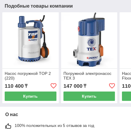
Подобные товары компании
Насос погружной TOP 2
Погружной электронасос
Насо
(220)
TEX 3
Floo
110 400
147 000
110
₸
₸
Купить
Купить
О нас
100% положительных из 5 отзывов за год