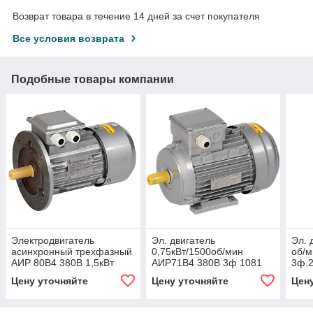
Возврат товара в течение 14 дней за счет покупателя
Все условия возврата
Подобные товары компании
Электродвигатель
Эл. двигатель
Эл. 
асинхронный трехфазный
0,75кВт/1500об/мин
об/
АИР 80B4 380В 1,5кВт
АИР71B4 380В 3ф 1081
3ф.
1500об/мин 3081 DRIVE
DRIVE ИЭК
Цену уточняйте
Цену уточняйте
Цен
IEK