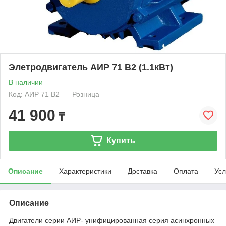
Элетродвигатель АИР 71 В2 (1.1кВт)
В наличии
Код: АИР 71 В2
Розница
41 900
₸
Купить
Описание
Характеристики
Доставка
Оплата
Усл
Описание
Двигатели серии АИР- унифицированная серия асинхронных