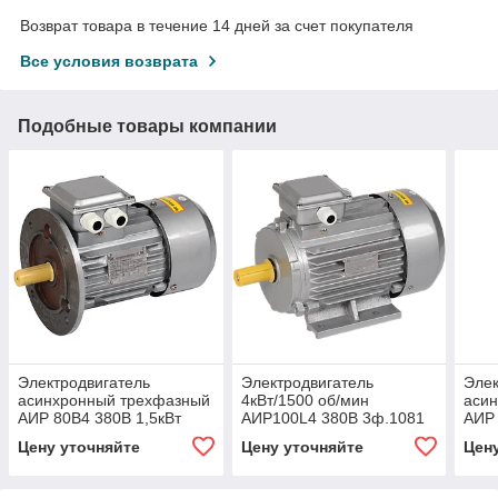
Возврат товара в течение 14 дней за счет покупателя
Все условия возврата
Подобные товары компании
Электродвигатель
Электродвигатель
Элек
асинхронный трехфазный
4кВт/1500 об/мин
аси
АИР 80B4 380В 1,5кВт
АИР100L4 380В 3ф.1081
АИР 
1500об/мин 3081 DRIVE
DRIVE ИЭК
1500
Цену уточняйте
Цену уточняйте
Цен
IEK
IEK