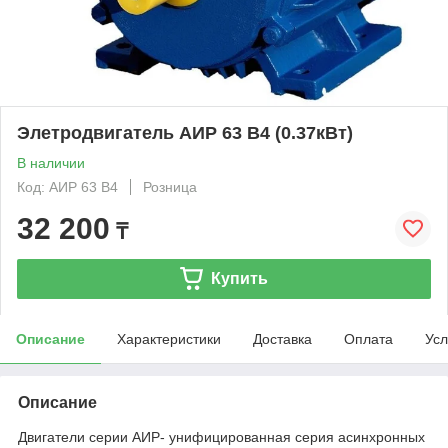
Элетродвигатель АИР 63 В4 (0.37кВт)
В наличии
Код: АИР 63 В4
Розница
32 200
₸
Купить
Описание
Характеристики
Доставка
Оплата
Усл
Описание
Двигатели серии АИР- унифицированная серия асинхронных