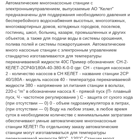
Автоматические многонасосные станции с
электроннымуправлением, выпускаемые АО "Келет"
предназначены для поддержания необходимого давления и
бесперебойного водоснабжения высотных, многоэтажных,
многоквартирных домов, котеджных городков, поселков,
гостиниц, школ, больниц, казарм, промышленных и других
объектов, а также для подачи воды в системы орошения,
полива полей и системы пожаротушения. Автоматические
много насосные станции с электронным управлением
стандартно изготавливаются для температуры
перекачиваемой жидкости 40С Пример обозначения: СН-2-
КЕЛЕТ-2СР40/180А-40-380-К-0-0 где: СН - станция насосная
2 - количество насосов в СН КЕЛЕТ - название станции 2CP
40/180A - модель насосов 40 - температура перекачиваемой
жидкости 380 - напряжение эл.питания станции в вольтах,
220-с "m" в обозначении насоса К - прямой пуск (П- плавный
пуск, Ч - частотное регулирование ) С - защита от сухого хода
(при отсутствии — 0) 0 - объем гидроаккумулятора в литрах,
(при отсутствии — 0) Воду на любом этаже, в любое время
суток в необходимом количестве с минимальными затратами
обеспечивают умные автоматические многонасосные
станции КЕЛЕТ! По отдельному заказу автоматические
станции могут изготавливаться для температуры
перекачивамой жидкости 90°С, 120°С Станции могут