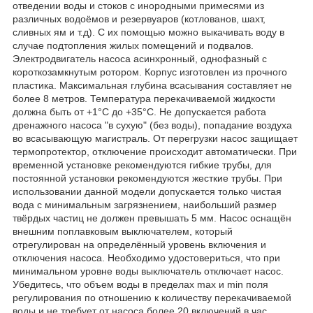
отведении воды и стоков с инородными примесями из
различных водоёмов и резервуаров (котлованов, шахт,
сливных ям и т.д). С их помощью можно выкачивать воду в
случае подтопления жилых помещений и подвалов.
Электродвигатель насоса асинхронный, однофазный с
короткозамкнутым ротором. Корпус изготовлен из прочного
пластика. Максимальная глубина всасывания составляет не
более 8 метров. Температура перекачиваемой жидкости
должна быть от +1°С до +35°С. Не допускается работа
дренажного насоса "в сухую" (без воды), попадание воздуха
во всасывающую магистраль. От перегрузки насос защищает
термопротектор, отключение происходит автоматически. При
временной установке рекомендуются гибкие трубы, для
постоянной установки рекомендуются жесткие трубы. При
использовании данной модели допускается только чистая
вода с минимальным загрязнением, наибольший размер
твёрдых частиц не должен превышать 5 мм. Насос оснащён
внешним поплавковым выключателем, который
отрегулирован на определённый уровень включения и
отключения насоса. Необходимо удостовериться, что при
минимальном уровне воды выключатель отключает насос.
Убедитесь, что объем воды в пределах max и min поля
регулирования по отношению к количеству перекачиваемой
воды и не требует от насоса более 20 включений в час.