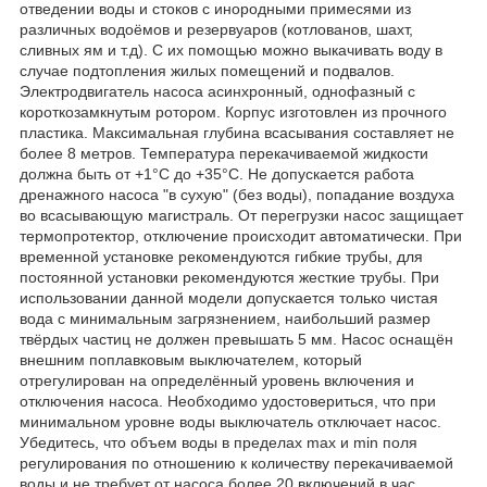
отведении воды и стоков с инородными примесями из
различных водоёмов и резервуаров (котлованов, шахт,
сливных ям и т.д). С их помощью можно выкачивать воду в
случае подтопления жилых помещений и подвалов.
Электродвигатель насоса асинхронный, однофазный с
короткозамкнутым ротором. Корпус изготовлен из прочного
пластика. Максимальная глубина всасывания составляет не
более 8 метров. Температура перекачиваемой жидкости
должна быть от +1°С до +35°С. Не допускается работа
дренажного насоса "в сухую" (без воды), попадание воздуха
во всасывающую магистраль. От перегрузки насос защищает
термопротектор, отключение происходит автоматически. При
временной установке рекомендуются гибкие трубы, для
постоянной установки рекомендуются жесткие трубы. При
использовании данной модели допускается только чистая
вода с минимальным загрязнением, наибольший размер
твёрдых частиц не должен превышать 5 мм. Насос оснащён
внешним поплавковым выключателем, который
отрегулирован на определённый уровень включения и
отключения насоса. Необходимо удостовериться, что при
минимальном уровне воды выключатель отключает насос.
Убедитесь, что объем воды в пределах max и min поля
регулирования по отношению к количеству перекачиваемой
воды и не требует от насоса более 20 включений в час.