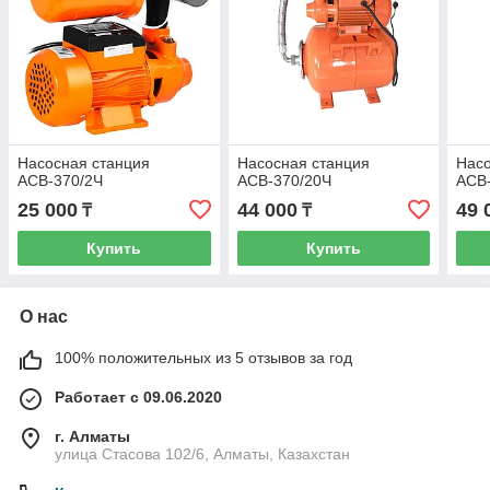
Насосная станция
Насосная станция
Насо
АСВ-370/2Ч
АСВ-370/20Ч
АСВ
25 000
44 000
49 
₸
₸
Купить
Купить
О нас
100% положительных из 5 отзывов за год
Работает с 09.06.2020
г. Алматы
улица Стасова 102/6, Алматы, Казахстан