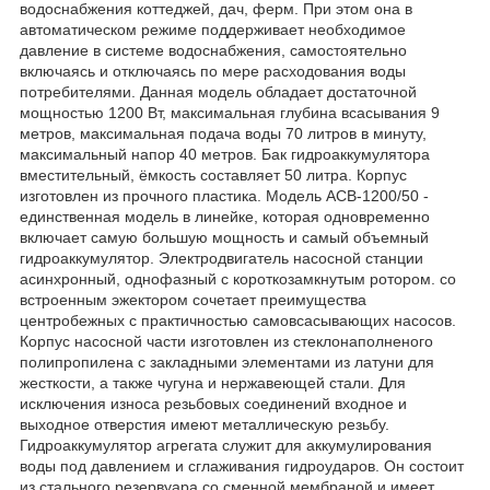
водоснабжения коттеджей, дач, ферм. При этом она в
автоматическом режиме поддерживает необходимое
давление в системе водоснабжения, самостоятельно
включаясь и отключаясь по мере расходования воды
потребителями. Данная модель обладает достаточной
мощностью 1200 Вт, максимальная глубина всасывания 9
метров, максимальная подача воды 70 литров в минуту,
максимальный напор 40 метров. Бак гидроаккумулятора
вместительный, ёмкость составляет 50 литра. Корпус
изготовлен из прочного пластика. Модель АСВ-1200/50 -
единственная модель в линейке, которая одновременно
включает самую большую мощность и самый объемный
гидроаккумулятор. Электродвигатель насосной станции
асинхронный, однофазный с короткозамкнутым ротором. со
встроенным эжектором сочетает преимущества
центробежных с практичностью самовсасывающих насосов.
Корпус насосной части изготовлен из стеклонаполненого
полипропилена с закладными элементами из латуни для
жесткости, а также чугуна и нержавеющей стали. Для
исключения износа резьбовых соединений входное и
выходное отверстия имеют металлическую резьбу.
Гидроаккумулятор агрегата служит для аккумулирования
воды под давлением и сглаживания гидроударов. Он состоит
из стального резервуара со сменной мембраной и имеет