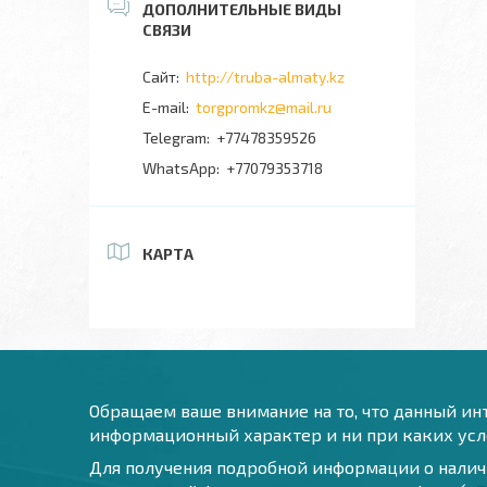
http://truba-almaty.kz
torgpromkz@mail.ru
+77478359526
+77079353718
КАРТА
Обращаем ваше внимание на то, что данный инт
информационный характер и ни при каких усло
Для получения подробной информации о наличи