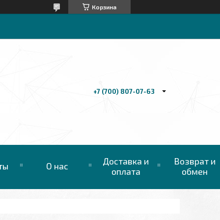
Корзина
+7 (700) 807-07-63
Доставка и
Возврат и
ты
О нас
оплата
обмен