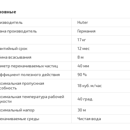
новные
изводитель
Huter
ана производитель
Германия
17 кг
антийный срок
12 мес
бина всасывания
8 м
метр перекачиваемых частиц
40 мм
ффициент полезного действия
90 %
симальная пропускная
18 куб. м/час
собность
симальная температура рабочей
40 град.
кости
симальный напор
30 м
екачиваемые среды
Чистая вода