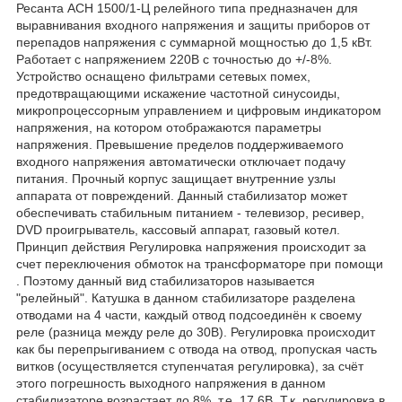
Ресанта АСН 1500/1-Ц релейного типа предназначен для
выравнивания входного напряжения и защиты приборов от
перепадов напряжения с суммарной мощностью до 1,5 кВт.
Работает с напряжением 220В с точностью до +/-8%.
Устройство оснащено фильтрами сетевых помех,
предотвращающими искажение частотной синусоиды,
микропроцессорным управлением и цифровым индикатором
напряжения, на котором отображаются параметры
напряжения. Превышение пределов поддерживаемого
входного напряжения автоматически отключает подачу
питания. Прочный корпус защищает внутренние узлы
аппарата от повреждений. Данный стабилизатор может
обеспечивать стабильным питанием - телевизор, ресивер,
DVD проигрыватель, кассовый аппарат, газовый котел.
Принцип действия Регулировка напряжения происходит за
счет переключения обмоток на трансформаторе при помощи
. Поэтому данный вид стабилизаторов называется
"релейный". Катушка в данном стабилизаторе разделена
отводами на 4 части, каждый отвод подсоединён к своему
реле (разница между реле до 30В). Регулировка происходит
как бы перепрыгиванием с отвода на отвод, пропуская часть
витков (осуществляется ступенчатая регулировка), за счёт
этого погрешность выходного напряжения в данном
стабилизаторе возрастает до 8%, т.е. 17,6В. Т.к. регулировка в