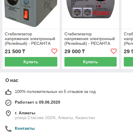
Стабилизатор
Стабилизатор
Стаб
напряжения электронный
напряжения электронный
нап
(Релейный) - РЕСАНТА
(Релейный) - РЕСАНТА
(Ре
ACH-1000/1-Ц-1 кВт
ACH-1000Н2/1-Ц - 1 кВт-
ACH-
21 500
29 000
29 
₸
₸
Настенный
Нас
Купить
Купить
О нас
100% положительных из 5 отзывов за год
Работает с 09.06.2020
г. Алматы
улица Стасова 102/6, Алматы, Казахстан
Контакты