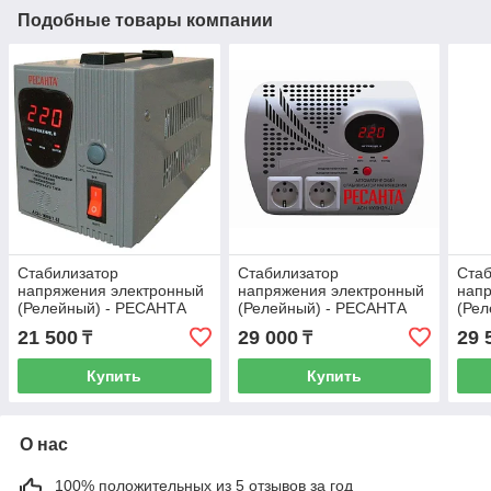
Подобные товары компании
Стабилизатор
Стабилизатор
Стаб
напряжения электронный
напряжения электронный
нап
(Релейный) - РЕСАНТА
(Релейный) - РЕСАНТА
(Ре
ACH-1000/1-Ц-1 кВт
ACH-1000Н2/1-Ц - 1 кВт-
ACH-
21 500
29 000
29 
₸
₸
Настенный
Нас
Купить
Купить
О нас
100% положительных из 5 отзывов за год