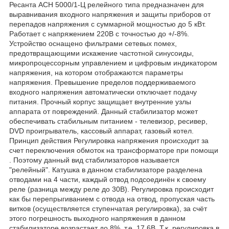
Ресанта АСН 5000/1-Ц релейного типа предназначен для
выравнивания входного напряжения и защиты приборов от
перепадов напряжения с суммарной мощностью до 5 кВт.
Работает с напряжением 220В с точностью до +/-8%.
Устройство оснащено фильтрами сетевых помех,
предотвращающими искажение частотной синусоиды,
микропроцессорным управлением и цифровым индикатором
напряжения, на котором отображаются параметры
напряжения. Превышение пределов поддерживаемого
входного напряжения автоматически отключает подачу
питания. Прочный корпус защищает внутренние узлы
аппарата от повреждений. Данный стабилизатор может
обеспечивать стабильным питанием - телевизор, ресивер,
DVD проигрыватель, кассовый аппарат, газовый котел.
Принцип действия Регулировка напряжения происходит за
счет переключения обмоток на трансформаторе при помощи
. Поэтому данный вид стабилизаторов называется
"релейный". Катушка в данном стабилизаторе разделена
отводами на 4 части, каждый отвод подсоединён к своему
реле (разница между реле до 30В). Регулировка происходит
как бы перепрыгиванием с отвода на отвод, пропуская часть
витков (осуществляется ступенчатая регулировка), за счёт
этого погрешность выходного напряжения в данном
стабилизаторе возрастает до 8%, т.е. 17,6В. Т.к. регулировка в