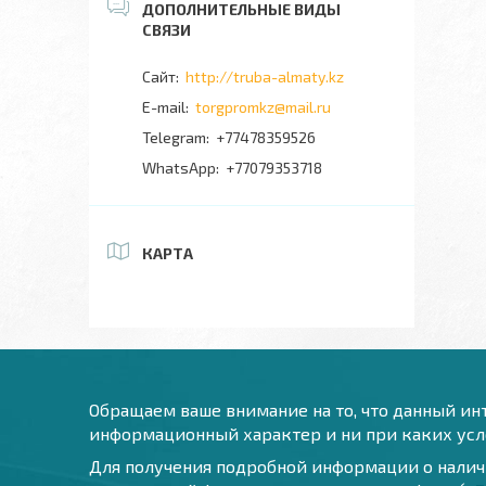
http://truba-almaty.kz
torgpromkz@mail.ru
+77478359526
+77079353718
КАРТА
Обращаем ваше внимание на то, что данный инт
информационный характер и ни при каких усло
Для получения подробной информации о наличи