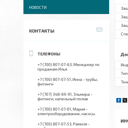
НОВОСТИ
Защ
Защ
Защ
КОНТАКТЫ
Сте
До
+7 (700) 807-07-63
Менеджер по
Инд
продажам Илья
Тип
+7 (700) 807-07-51
Инна - трубы,
Точ
фитинги
+7 (707) 348-69-91
Эльмира -
фитинги, капельный полив
+7 (700) 807-07-61
Мария -
электрооборудование, насосы
ИН
+7 (700) 807-07-53
Рамиля -