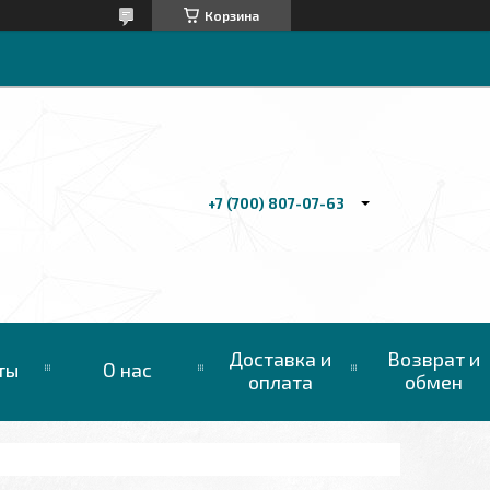
Корзина
+7 (700) 807-07-63
Доставка и
Возврат и
ты
О нас
оплата
обмен