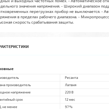
дных и выходных частотных помех. - Автоматическое о
дельного значения напряжения. - Широкий диапазон под
атковременных перегрузках прибор не выключается. - А
ряжения в пределах рабочего диапазона. - Микропроцесс
ысокая скорость срабатывания защиты.
РАКТЕРИСТИКИ
новные
изводитель
Ресанта
ана производитель
Латвия
одное напряжение
220 В
антийный срок
12 мес
, не менее
97 %