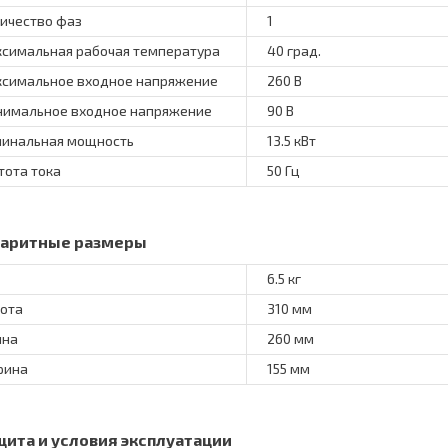
ичество фаз
1
симальная рабочая температура
40 град.
симальное входное напряжение
260 В
имальное входное напряжение
90 В
инальная мощность
13.5 кВт
тота тока
50 Гц
баритные размеры
6.5 кг
ота
310 мм
ина
260 мм
рина
155 мм
щита и условия эксплуатации