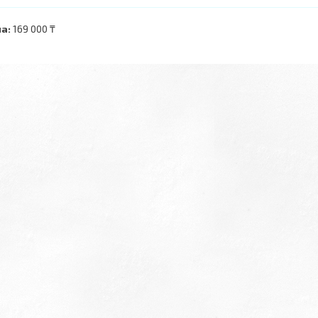
а:
169 000 ₸