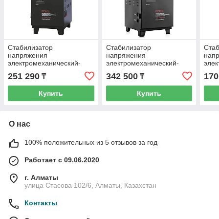
Стабилизатор
Стабилизатор
Стаб
напряжения
напряжения
нап
электромеханический-
электромеханический-
элек
РЕСАНТА - 6 000/3 АСН
РЕСАНТА - 9 000/3 АСН
РЕСА
251 290
342 500
170
₸
₸
ЭМ (380)
ЭМ (380)
(380
Купить
Купить
О нас
100% положительных из 5 отзывов за год
Работает с 09.06.2020
г. Алматы
улица Стасова 102/6, Алматы, Казахстан
Контакты