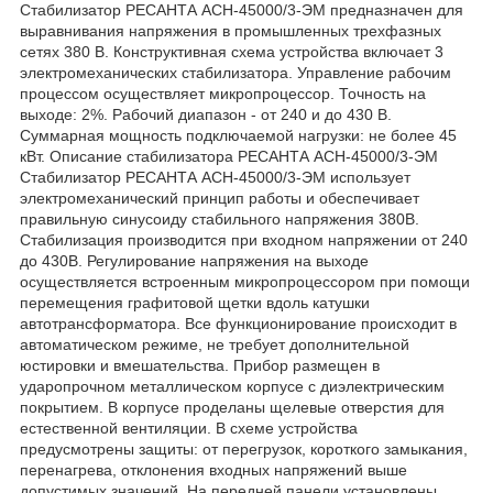
Стабилизатор РЕСАНТА АСН-45000/3-ЭМ предназначен для
выравнивания напряжения в промышленных трехфазных
сетях 380 В. Конструктивная схема устройства включает 3
электромеханических стабилизатора. Управление рабочим
процессом осуществляет микропроцессор. Точность на
выходе: 2%. Рабочий диапазон - от 240 и до 430 В.
Суммарная мощность подключаемой нагрузки: не более 45
кВт. Описание стабилизатора РЕСАНТА АСН-45000/3-ЭМ
Стабилизатор РЕСАНТА АСН-45000/3-ЭМ использует
электромеханический принцип работы и обеспечивает
правильную синусоиду стабильного напряжения 380В.
Стабилизация производится при входном напряжении от 240
до 430В. Регулирование напряжения на выходе
осуществляется встроенным микропроцессором при помощи
перемещения графитовой щетки вдоль катушки
автотрансформатора. Все функционирование происходит в
автоматическом режиме, не требует дополнительной
юстировки и вмешательства. Прибор размещен в
ударопрочном металлическом корпусе с диэлектрическим
покрытием. В корпусе проделаны щелевые отверстия для
естественной вентиляции. В схеме устройства
предусмотрены защиты: от перегрузок, короткого замыкания,
перенагрева, отклонения входных напряжений выше
допустимых значений. На передней панели установлены