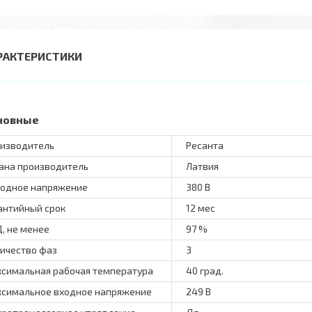
РАКТЕРИСТИКИ
новные
изводитель
Ресанта
ана производитель
Латвия
одное напряжение
380 В
антийный срок
12 мес
, не менее
97 %
ичество фаз
3
симальная рабочая температура
40 град.
симальное входное напряжение
249 В