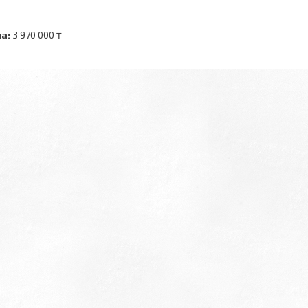
а:
3 970 000 ₸