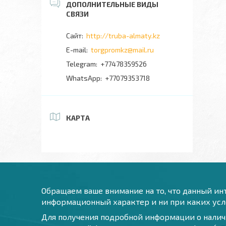
http://truba-almaty.kz
torgpromkz@mail.ru
+77478359526
+77079353718
КАРТА
Обращаем ваше внимание на то, что данный инт
информационный характер и ни при каких усло
Для получения подробной информации о наличи