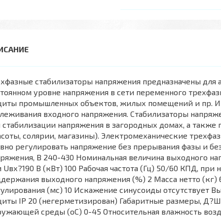
ехфазные стабилизаторы напряжения предназначены для 
тоянном уровне напряжения в сети переменного трехфазн
щиты промышленных объектов, жилых помещений и пр. 
слеживания входного напряжения. Стабилизаторы напряж
 стабилизации напряжения в загородных домах, а также 
соты, солярии, магазины). Электромеханические трехфа
вно регулировать напряжение без прерывания фазы и бе
ряжения, В 240-430 Номинальная величина выходного н
 Uвх?190 В (кВт) 100 Рабочая частота (Гц) 50/60 КПД, при
держания выходного напряжения (%) 2 Масса нетто (кг)
улирования (мс) 10 Искажение синусоиды отсутствует Вы
иты IP 20 (негерметизирован) Габаритные размеры, Д?Ш
ужающей среды (оС) 0-45 Относительная влажность возду