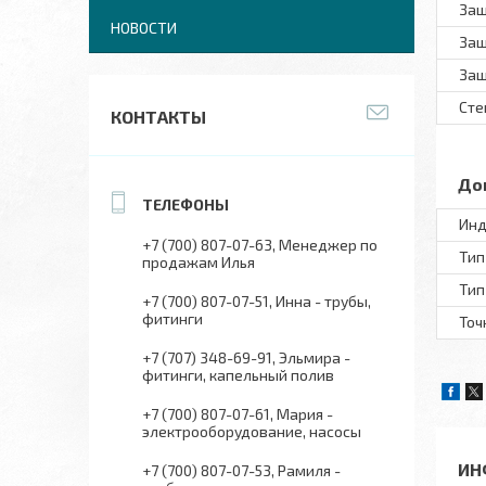
Защ
НОВОСТИ
Защ
Защ
Сте
КОНТАКТЫ
До
Инд
+7 (700) 807-07-63
Менеджер по
Тип
продажам Илья
Тип
+7 (700) 807-07-51
Инна - трубы,
фитинги
Точ
+7 (707) 348-69-91
Эльмира -
фитинги, капельный полив
+7 (700) 807-07-61
Мария -
электрооборудование, насосы
ИН
+7 (700) 807-07-53
Рамиля -