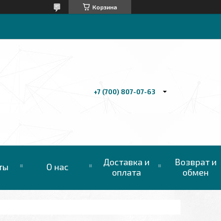
Корзина
+7 (700) 807-07-63
Доставка и
Возврат и
ты
О нас
оплата
обмен