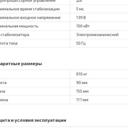
ропроцессорное управление
Да
имальное время стабилизации
5 мс
имальное входное напряжение
139 В
инальная мощность
100 кВт
 стабилизатора
Электромеханический
тота тока
50 Гц
баритные размеры
610 кг
ота
90 мм
ина
155 мм
рина
117 мм
щита и условия эксплуатации